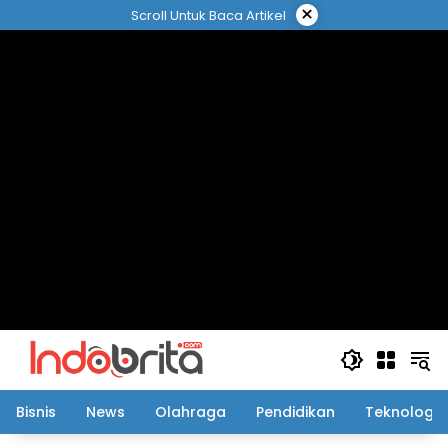
Langsung
×
Scroll Untuk Baca Artikel
ke
konten
Bisnis
News
Olahraga
Pendidikan
Teknologi