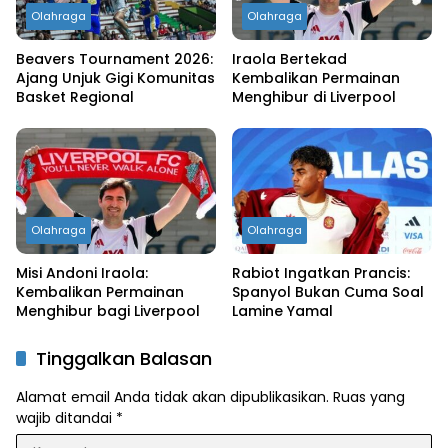
Olahraga
Olahraga
Beavers Tournament 2026:
Iraola Bertekad
Ajang Unjuk Gigi Komunitas
Kembalikan Permainan
Basket Regional
Menghibur di Liverpool
Olahraga
Olahraga
Misi Andoni Iraola:
Rabiot Ingatkan Prancis:
Kembalikan Permainan
Spanyol Bukan Cuma Soal
Menghibur bagi Liverpool
Lamine Yamal
Tinggalkan Balasan
Alamat email Anda tidak akan dipublikasikan.
Ruas yang
wajib ditandai
*