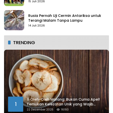
15 Juli 2026
Rusia Pernah Uji Cermin Antariksa untuk
Terangi Malam Tanpa Lampu
14 Juli 2026
TRENDING
11 Oleh-Oleh Malang: Bukan Cuma Apel!
1
Temukan Kelezatan Unik yang Wajib
Dibawa
22 Desember 2025
16193