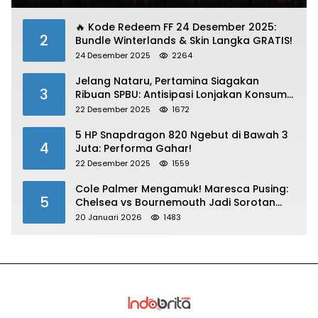
🔥 Kode Redeem FF 24 Desember 2025:
2
Bundle Winterlands & Skin Langka GRATIS!
24 Desember 2025
2264
Jelang Nataru, Pertamina Siagakan
3
Ribuan SPBU: Antisipasi Lonjakan Konsumsi
BBM dan LPG!
22 Desember 2025
1672
5 HP Snapdragon 820 Ngebut di Bawah 3
4
Juta: Performa Gahar!
22 Desember 2025
1559
Cole Palmer Mengamuk! Maresca Pusing:
5
Chelsea vs Bournemouth Jadi Sorotan
Utama
20 Januari 2026
1483