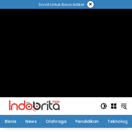
Langsung
×
Scroll Untuk Baca Artikel
ke
konten
Bisnis
News
Olahraga
Pendidikan
Teknologi