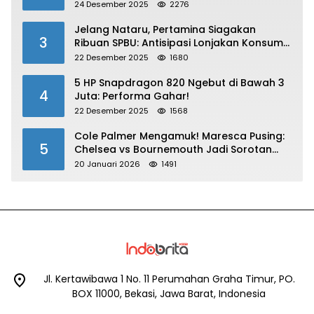
24 Desember 2025
2276
Jelang Nataru, Pertamina Siagakan
3
Ribuan SPBU: Antisipasi Lonjakan Konsumsi
BBM dan LPG!
22 Desember 2025
1680
5 HP Snapdragon 820 Ngebut di Bawah 3
4
Juta: Performa Gahar!
22 Desember 2025
1568
Cole Palmer Mengamuk! Maresca Pusing:
5
Chelsea vs Bournemouth Jadi Sorotan
Utama
20 Januari 2026
1491
Jl. Kertawibawa 1 No. 11 Perumahan Graha Timur, PO.
BOX 11000, Bekasi, Jawa Barat, Indonesia