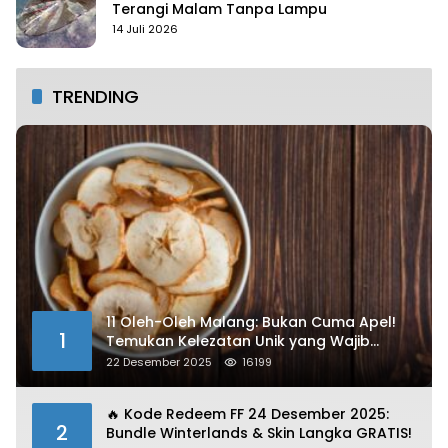
Terangi Malam Tanpa Lampu
14 Juli 2026
TRENDING
11 Oleh-Oleh Malang: Bukan Cuma Apel!
1
Temukan Kelezatan Unik yang Wajib
Dibawa
22 Desember 2025
16199
🔥 Kode Redeem FF 24 Desember 2025:
2
Bundle Winterlands & Skin Langka GRATIS!