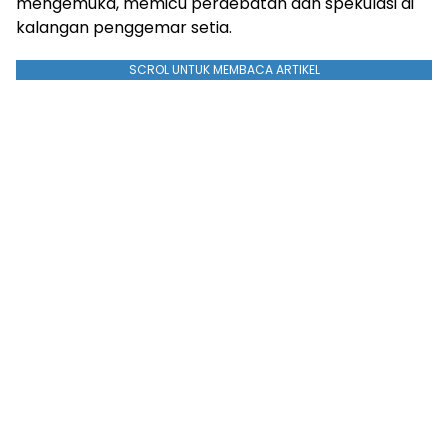
mengemuka, memicu perdebatan dan spekulasi di
kalangan penggemar setia.
SCROL UNTUK MEMBACA ARTIKEL