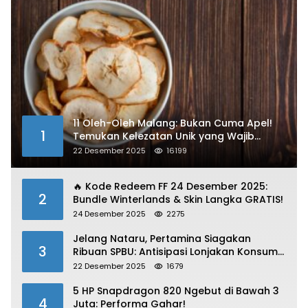
11 Oleh-Oleh Malang: Bukan Cuma Apel!
1
Temukan Kelezatan Unik yang Wajib
Dibawa
22 Desember 2025
16199
🔥 Kode Redeem FF 24 Desember 2025:
2
Bundle Winterlands & Skin Langka GRATIS!
24 Desember 2025
2275
Jelang Nataru, Pertamina Siagakan
3
Ribuan SPBU: Antisipasi Lonjakan Konsumsi
BBM dan LPG!
22 Desember 2025
1679
5 HP Snapdragon 820 Ngebut di Bawah 3
4
Juta: Performa Gahar!