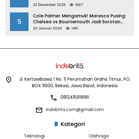
22 Desember 2025
1567
Cole Palmer Mengamuk! Maresca Pusing:
5
Chelsea vs Bournemouth Jadi Sorotan
Utama
20 Januari 2026
1491
Jl. Kertawibawa 1 No. 11 Perumahan Graha Timur, PO.
BOX 11000, Bekasi, Jawa Barat, Indonesia
081241591996
indobrita.com@gmail.com
Kategori
Teknologi
Olahraga