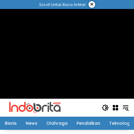
Langsung
×
Scroll Untuk Baca Artikel
ke
konten
Bisnis
News
Olahraga
Pendidikan
Teknologi