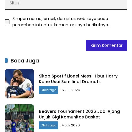
Simpan nama, email, dan situs web saya pada
peramban ini untuk komentar saya berikutnya.
Baca Juga
Sikap Sportif Lionel Messi Hibur Harry
Kane Usai Semifinal Dramatis
Olahraga
16 Juli 2026
Beavers Tournament 2026 Jadi Ajang
Unjuk Gigi Komunitas Basket
Olahraga
14 Juli 2026