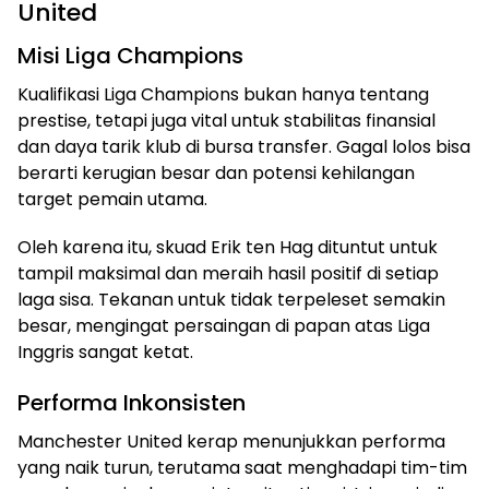
United
Misi Liga Champions
Kualifikasi Liga Champions bukan hanya tentang
prestise, tetapi juga vital untuk stabilitas finansial
dan daya tarik klub di bursa transfer. Gagal lolos bisa
berarti kerugian besar dan potensi kehilangan
target pemain utama.
Oleh karena itu, skuad Erik ten Hag dituntut untuk
tampil maksimal dan meraih hasil positif di setiap
laga sisa. Tekanan untuk tidak terpeleset semakin
besar, mengingat persaingan di papan atas Liga
Inggris sangat ketat.
Performa Inkonsisten
Manchester United kerap menunjukkan performa
yang naik turun, terutama saat menghadapi tim-tim