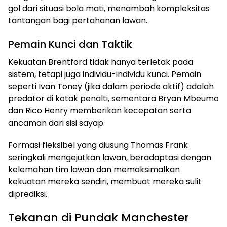
gol dari situasi bola mati, menambah kompleksitas
tantangan bagi pertahanan lawan.
Pemain Kunci dan Taktik
Kekuatan Brentford tidak hanya terletak pada
sistem, tetapi juga individu-individu kunci. Pemain
seperti Ivan Toney (jika dalam periode aktif) adalah
predator di kotak penalti, sementara Bryan Mbeumo
dan Rico Henry memberikan kecepatan serta
ancaman dari sisi sayap.
Formasi fleksibel yang diusung Thomas Frank
seringkali mengejutkan lawan, beradaptasi dengan
kelemahan tim lawan dan memaksimalkan
kekuatan mereka sendiri, membuat mereka sulit
diprediksi.
Tekanan di Pundak Manchester