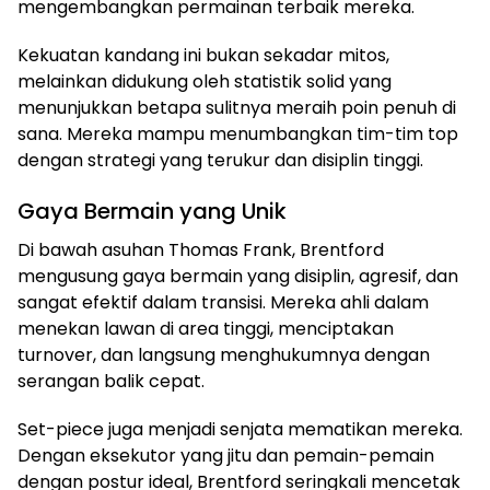
mengembangkan permainan terbaik mereka.
Kekuatan kandang ini bukan sekadar mitos,
melainkan didukung oleh statistik solid yang
menunjukkan betapa sulitnya meraih poin penuh di
sana. Mereka mampu menumbangkan tim-tim top
dengan strategi yang terukur dan disiplin tinggi.
Gaya Bermain yang Unik
Di bawah asuhan Thomas Frank, Brentford
mengusung gaya bermain yang disiplin, agresif, dan
sangat efektif dalam transisi. Mereka ahli dalam
menekan lawan di area tinggi, menciptakan
turnover, dan langsung menghukumnya dengan
serangan balik cepat.
Set-piece juga menjadi senjata mematikan mereka.
Dengan eksekutor yang jitu dan pemain-pemain
dengan postur ideal, Brentford seringkali mencetak