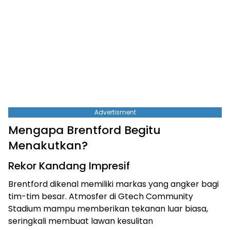
Advertisment
Mengapa Brentford Begitu
Menakutkan?
Rekor Kandang Impresif
Brentford dikenal memiliki markas yang angker bagi
tim-tim besar. Atmosfer di Gtech Community
Stadium mampu memberikan tekanan luar biasa,
seringkali membuat lawan kesulitan