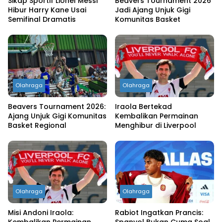
Sikap Sportif Lionel Messi
Beavers Tournament 2026
Hibur Harry Kane Usai
Jadi Ajang Unjuk Gigi
Semifinal Dramatis
Komunitas Basket
Olahraga
Olahraga
Beavers Tournament 2026:
Iraola Bertekad
Ajang Unjuk Gigi Komunitas
Kembalikan Permainan
Basket Regional
Menghibur di Liverpool
Olahraga
Olahraga
Misi Andoni Iraola:
Rabiot Ingatkan Prancis:
Kembalikan Permainan
Spanyol Bukan Cuma Soal