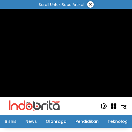
Langsung
×
Scroll Untuk Baca Artikel
ke
konten
Bisnis
News
Olahraga
Pendidikan
Teknologi