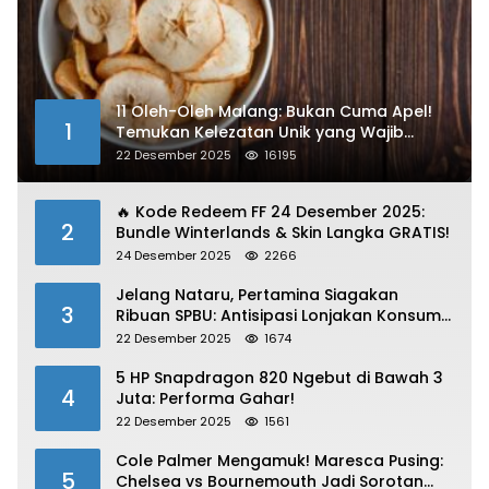
11 Oleh-Oleh Malang: Bukan Cuma Apel!
1
Temukan Kelezatan Unik yang Wajib
Dibawa
22 Desember 2025
16195
🔥 Kode Redeem FF 24 Desember 2025:
2
Bundle Winterlands & Skin Langka GRATIS!
24 Desember 2025
2266
Jelang Nataru, Pertamina Siagakan
3
Ribuan SPBU: Antisipasi Lonjakan Konsumsi
BBM dan LPG!
22 Desember 2025
1674
5 HP Snapdragon 820 Ngebut di Bawah 3
4
Juta: Performa Gahar!
22 Desember 2025
1561
Cole Palmer Mengamuk! Maresca Pusing:
5
Chelsea vs Bournemouth Jadi Sorotan