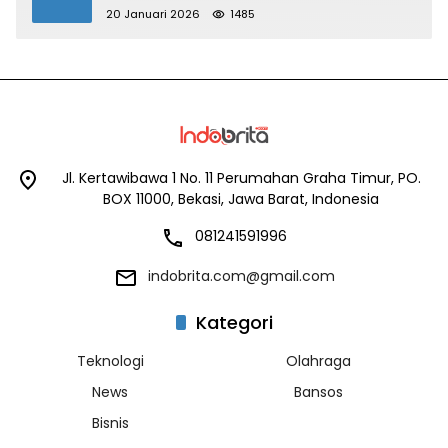
Utama
20 Januari 2026
1485
Jl. Kertawibawa 1 No. 11 Perumahan Graha Timur, PO.
BOX 11000, Bekasi, Jawa Barat, Indonesia
081241591996
indobrita.com@gmail.com
Kategori
Teknologi
Olahraga
News
Bansos
Bisnis