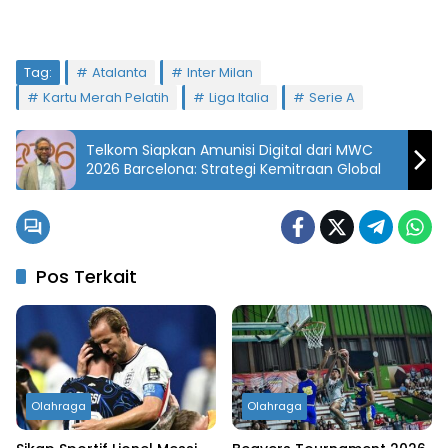
Tag:
Atalanta
Inter Milan
Kartu Merah Pelatih
Liga Italia
Serie A
Telkom Siapkan Amunisi Digital dari MWC
2026 Barcelona: Strategi Kemitraan Global
Pos Terkait
Olahraga
Olahraga