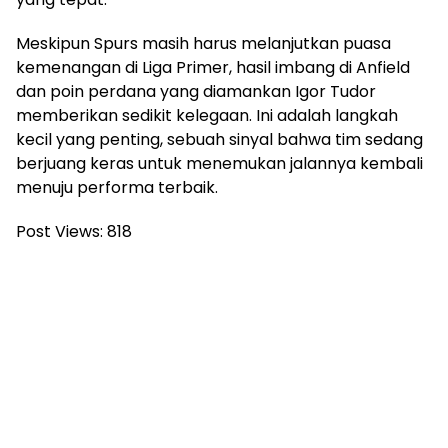
Meskipun Spurs masih harus melanjutkan puasa
kemenangan di Liga Primer, hasil imbang di Anfield
dan poin perdana yang diamankan Igor Tudor
memberikan sedikit kelegaan. Ini adalah langkah
kecil yang penting, sebuah sinyal bahwa tim sedang
berjuang keras untuk menemukan jalannya kembali
menuju performa terbaik.
Post Views:
818