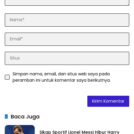
Simpan nama, email, dan situs web saya pada
peramban ini untuk komentar saya berikutnya.
Baca Juga
Sikap Sportif Lionel Messi Hibur Harry