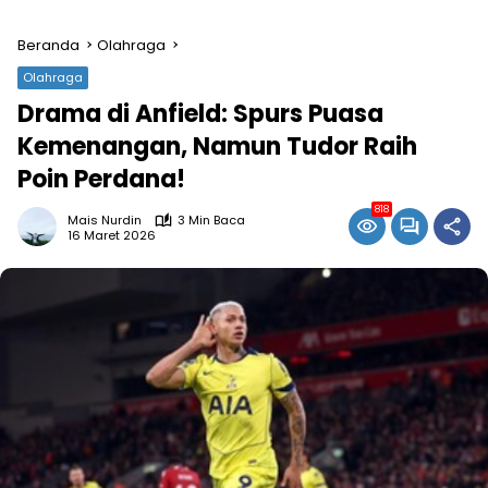
Beranda
Olahraga
Olahraga
Drama di Anfield: Spurs Puasa
Kemenangan, Namun Tudor Raih
Poin Perdana!
818
Mais Nurdin
3 Min Baca
16 Maret 2026