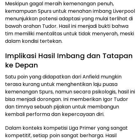
Meskipun gagal meraih kemenangan penuh,
kemampuan Spurs untuk menahan imbang Liverpool
menunjukkan potensi adaptasi yang mulai terlihat di
bawah arahan Tudor. Hasil ini menjadi bukti bahwa
tim memiliki mentalitas untuk tidak menyerah, meski
dalam kondisi tertekan.
Implikasi Hasil Imbang dan Tatapan
ke Depan
Satu poin yang didapatkan dari Anfield mungkin
terasa kurang untuk menghentikan laju puasa
kemenangan Spurs, namun secara psikologis, hasil ini
bisa menjadi dorongan. Ini memberikan Igor Tudor
dan timnya sebuah pijakan untuk membangun
kembali performa dan kepercayaan diri.
Dalam konteks kompetisi Liga Primer yang sangat
kompetitif, setiap poin sangat berharga. Hasil