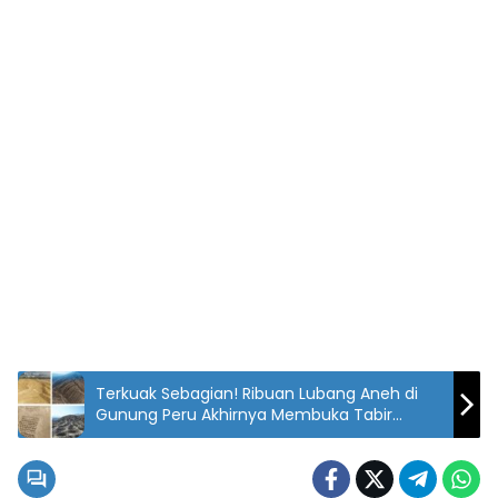
Terkuak Sebagian! Ribuan Lubang Aneh di
Gunung Peru Akhirnya Membuka Tabir
Fungsinya