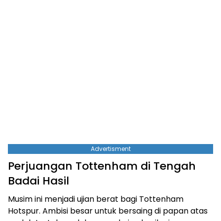
Advertisment
Perjuangan Tottenham di Tengah
Badai Hasil
Musim ini menjadi ujian berat bagi Tottenham
Hotspur. Ambisi besar untuk bersaing di papan atas