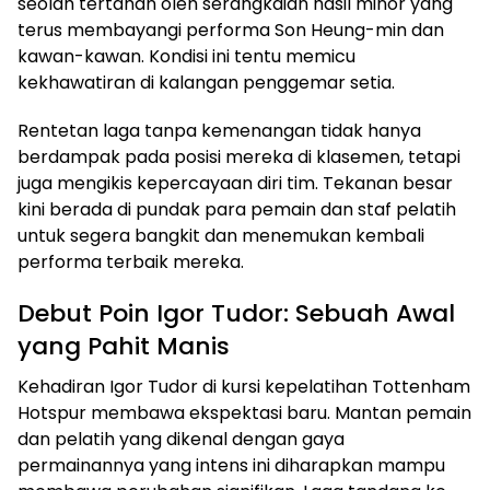
seolah tertahan oleh serangkaian hasil minor yang
terus membayangi performa Son Heung-min dan
kawan-kawan. Kondisi ini tentu memicu
kekhawatiran di kalangan penggemar setia.
Rentetan laga tanpa kemenangan tidak hanya
berdampak pada posisi mereka di klasemen, tetapi
juga mengikis kepercayaan diri tim. Tekanan besar
kini berada di pundak para pemain dan staf pelatih
untuk segera bangkit dan menemukan kembali
performa terbaik mereka.
Debut Poin Igor Tudor: Sebuah Awal
yang Pahit Manis
Kehadiran Igor Tudor di kursi kepelatihan Tottenham
Hotspur membawa ekspektasi baru. Mantan pemain
dan pelatih yang dikenal dengan gaya
permainannya yang intens ini diharapkan mampu