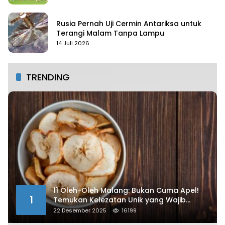
Rusia Pernah Uji Cermin Antariksa untuk
Terangi Malam Tanpa Lampu
14 Juli 2026
TRENDING
11 Oleh-Oleh Malang: Bukan Cuma Apel!
1
Temukan Kelezatan Unik yang Wajib
Dibawa
22 Desember 2025
16199