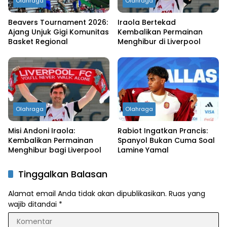
Olahraga
Olahraga
Beavers Tournament 2026:
Iraola Bertekad
Ajang Unjuk Gigi Komunitas
Kembalikan Permainan
Basket Regional
Menghibur di Liverpool
Olahraga
Olahraga
Misi Andoni Iraola:
Rabiot Ingatkan Prancis:
Kembalikan Permainan
Spanyol Bukan Cuma Soal
Menghibur bagi Liverpool
Lamine Yamal
Tinggalkan Balasan
Alamat email Anda tidak akan dipublikasikan.
Ruas yang
wajib ditandai
*