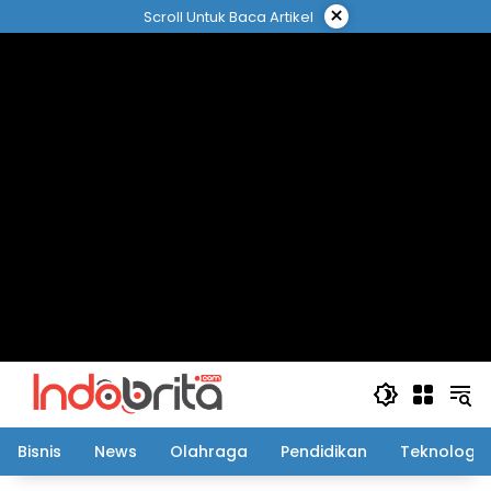
Langsung
×
Scroll Untuk Baca Artikel
ke
konten
Bisnis
News
Olahraga
Pendidikan
Teknologi