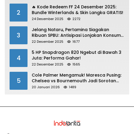
🔥 Kode Redeem FF 24 Desember 2025:
2
Bundle Winterlands & Skin Langka GRATIS!
24 Desember 2025
2272
Jelang Nataru, Pertamina Siagakan
3
Ribuan SPBU: Antisipasi Lonjakan Konsumsi
BBM dan LPG!
22 Desember 2025
1677
5 HP Snapdragon 820 Ngebut di Bawah 3
4
Juta: Performa Gahar!
22 Desember 2025
1565
Cole Palmer Mengamuk! Maresca Pusing:
5
Chelsea vs Bournemouth Jadi Sorotan
Utama
20 Januari 2026
1489