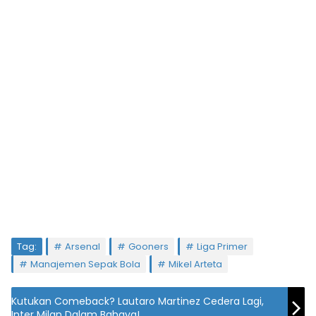
Tag:
Arsenal
Gooners
Liga Primer
Manajemen Sepak Bola
Mikel Arteta
Kutukan Comeback? Lautaro Martinez Cedera Lagi,
Inter Milan Dalam Bahaya!