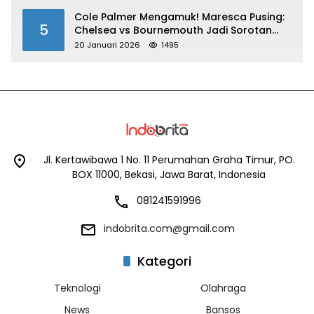
Cole Palmer Mengamuk! Maresca Pusing:
5
Chelsea vs Bournemouth Jadi Sorotan
Utama
20 Januari 2026
1495
Jl. Kertawibawa 1 No. 11 Perumahan Graha Timur, PO.
BOX 11000, Bekasi, Jawa Barat, Indonesia
081241591996
indobrita.com@gmail.com
Kategori
Teknologi
Olahraga
News
Bansos