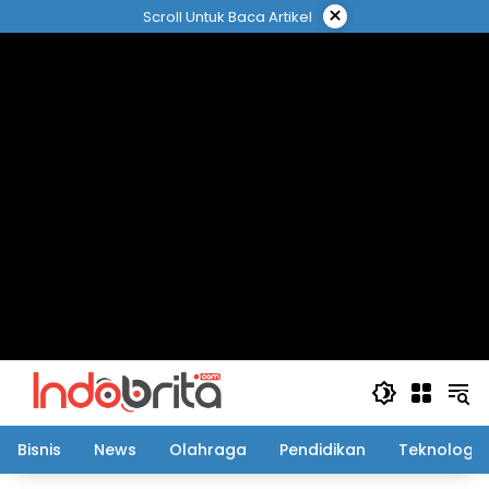
Langsung
×
Scroll Untuk Baca Artikel
ke
konten
Bisnis
News
Olahraga
Pendidikan
Teknologi