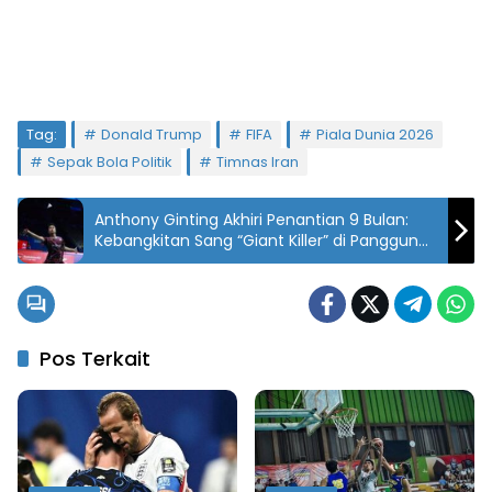
Tag:
Donald Trump
FIFA
Piala Dunia 2026
Sepak Bola Politik
Timnas Iran
Anthony Ginting Akhiri Penantian 9 Bulan:
Kebangkitan Sang “Giant Killer” di Panggung
Dunia
Pos Terkait