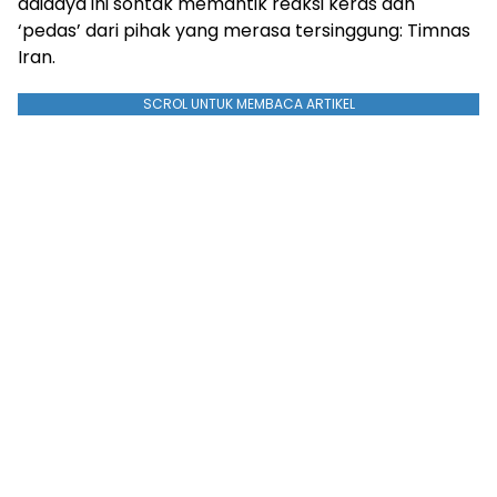
adidaya ini sontak memantik reaksi keras dan
‘pedas’ dari pihak yang merasa tersinggung: Timnas
Iran.
SCROL UNTUK MEMBACA ARTIKEL