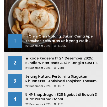
11 Oleh-Oleh Malang: Bukan Cuma Apel!
1
Temukan Kelezatan Unik yang Wajib
Dibawa
22 Desember 2025
16205
🔥 Kode Redeem FF 24 Desember 2025:
2
Bundle Winterlands & Skin Langka GRATIS!
24 Desember 2025
2281
Jelang Nataru, Pertamina Siagakan
3
Ribuan SPBU: Antisipasi Lonjakan Konsumsi
BBM dan LPG!
22 Desember 2025
1687
5 HP Snapdragon 820 Ngebut di Bawah 3
4
Juta: Performa Gahar!
22 Desember 2025
1573