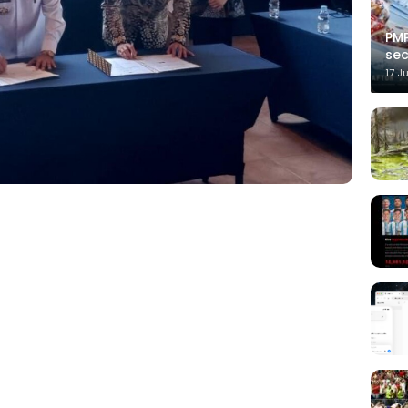
PMP
sec
17 J