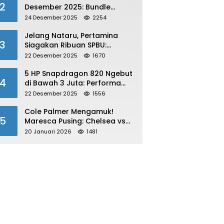
2
Desember 2025: Bundle
Winterlands & Skin Langka
24 Desember 2025
2254
GRATIS!
Jelang Nataru, Pertamina
3
Siagakan Ribuan SPBU:
Antisipasi Lonjakan Konsumsi
22 Desember 2025
1670
BBM dan LPG!
5 HP Snapdragon 820 Ngebut
4
di Bawah 3 Juta: Performa
Gahar!
22 Desember 2025
1556
Cole Palmer Mengamuk!
5
Maresca Pusing: Chelsea vs
Bournemouth Jadi Sorotan
20 Januari 2026
1481
Utama