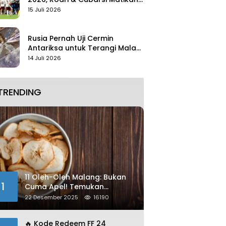
Mbappe
15 Juli 2026
Rusia Pernah Uji Cermin
Antariksa untuk Terangi Malam
Tanpa Lampu
14 Juli 2026
TRENDING
11 Oleh-Oleh Malang: Bukan
1
Cuma Apel! Temukan
Kelezatan Unik yang Wajib
22 Desember 2025
16190
Dibawa
🔥 Kode Redeem FF 24