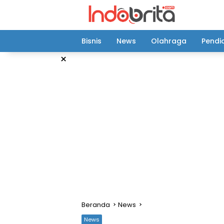
Langsung
ke
konten
Bisnis
News
Olahraga
Pendi
×
Beranda
News
News