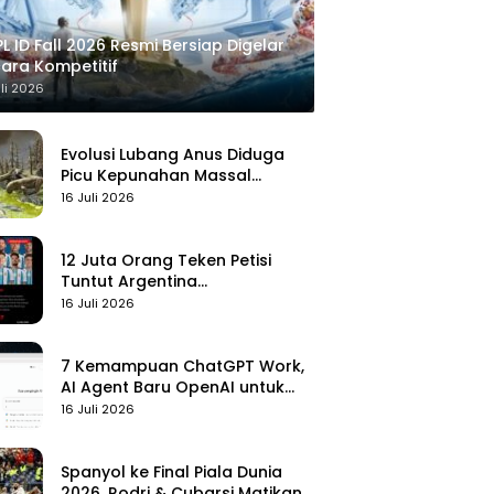
L ID Fall 2026 Resmi Bersiap Digelar
ara Kompetitif
uli 2026
Evolusi Lubang Anus Diduga
Picu Kepunahan Massal
Pertama di Bumi
16 Juli 2026
12 Juta Orang Teken Petisi
Tuntut Argentina
Didiskualifikasi
16 Juli 2026
7 Kemampuan ChatGPT Work,
AI Agent Baru OpenAI untuk
Kelola Kerja
16 Juli 2026
Spanyol ke Final Piala Dunia
2026, Rodri & Cubarsi Matikan