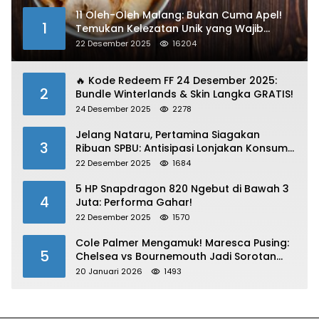
11 Oleh-Oleh Malang: Bukan Cuma Apel!
1
Temukan Kelezatan Unik yang Wajib
Dibawa
22 Desember 2025
16204
🔥 Kode Redeem FF 24 Desember 2025:
2
Bundle Winterlands & Skin Langka GRATIS!
24 Desember 2025
2278
Jelang Nataru, Pertamina Siagakan
3
Ribuan SPBU: Antisipasi Lonjakan Konsumsi
BBM dan LPG!
22 Desember 2025
1684
5 HP Snapdragon 820 Ngebut di Bawah 3
4
Juta: Performa Gahar!
22 Desember 2025
1570
Cole Palmer Mengamuk! Maresca Pusing:
5
Chelsea vs Bournemouth Jadi Sorotan
Utama
20 Januari 2026
1493