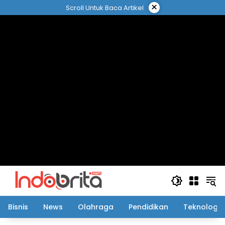
Langsung
×
Scroll Untuk Baca Artikel
ke
konten
Bisnis
News
Olahraga
Pendidikan
Teknologi