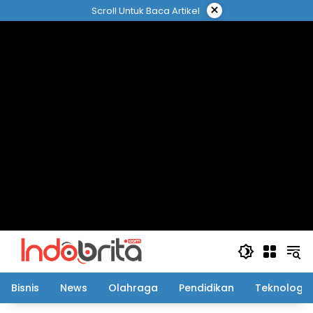
Langsung
×
Scroll Untuk Baca Artikel
ke
konten
Bisnis
News
Olahraga
Pendidikan
Teknologi