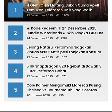
11 Oleh-Oleh Malang: Bukan Cuma Apel!
1
Temukan Kelezatan Unik yang Wajib
Dibawa
22 Desember 2025
16205
🔥 Kode Redeem FF 24 Desember 2025:
2
Bundle Winterlands & Skin Langka GRATIS!
24 Desember 2025
2281
Jelang Nataru, Pertamina Siagakan
3
Ribuan SPBU: Antisipasi Lonjakan Konsumsi
BBM dan LPG!
22 Desember 2025
1687
5 HP Snapdragon 820 Ngebut di Bawah 3
4
Juta: Performa Gahar!
22 Desember 2025
1573
Cole Palmer Mengamuk! Maresca Pusing:
5
Chelsea vs Bournemouth Jadi Sorotan
Utama
20 Januari 2026
1495