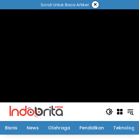
Langsung
×
Scroll Untuk Baca Artikel
ke
konten
Bisnis
News
Olahraga
Pendidikan
Teknologi