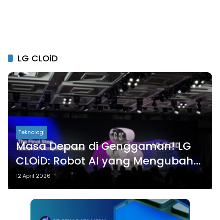
LG CLOiD
Teknologi
Masa Depan di Genggaman! LG
CLOiD: Robot AI yang Mengubah
Rumah Anda Jadi Otomatis!
12 April 2026