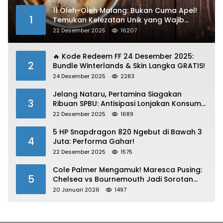
11 Oleh-Oleh Malang: Bukan Cuma Apel!
1
Temukan Kelezatan Unik yang Wajib
Dibawa
22 Desember 2025
16207
🔥 Kode Redeem FF 24 Desember 2025:
2
Bundle Winterlands & Skin Langka GRATIS!
24 Desember 2025
2283
Jelang Nataru, Pertamina Siagakan
3
Ribuan SPBU: Antisipasi Lonjakan Konsumsi
BBM dan LPG!
22 Desember 2025
1689
5 HP Snapdragon 820 Ngebut di Bawah 3
4
Juta: Performa Gahar!
22 Desember 2025
1575
Cole Palmer Mengamuk! Maresca Pusing:
5
Chelsea vs Bournemouth Jadi Sorotan
Utama
20 Januari 2026
1497