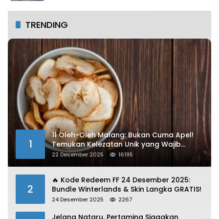
TRENDING
11 Oleh-Oleh Malang: Bukan Cuma Apel!
1
Temukan Kelezatan Unik yang Wajib
Dibawa
22 Desember 2025
16195
🔥 Kode Redeem FF 24 Desember 2025:
2
Bundle Winterlands & Skin Langka GRATIS!
24 Desember 2025
2267
Jelang Nataru, Pertamina Siagakan