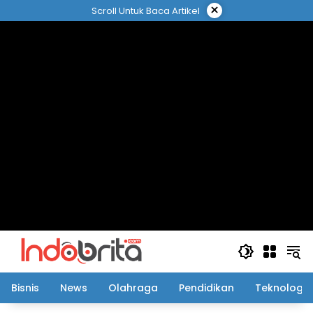
Langsung
×
Scroll Untuk Baca Artikel
ke
konten
Bisnis
News
Olahraga
Pendidikan
Teknologi