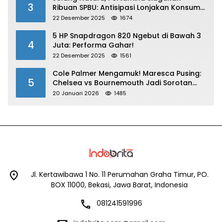
3
Ribuan SPBU: Antisipasi Lonjakan Konsumsi
BBM dan LPG!
22 Desember 2025
1674
5 HP Snapdragon 820 Ngebut di Bawah 3
4
Juta: Performa Gahar!
22 Desember 2025
1561
Cole Palmer Mengamuk! Maresca Pusing:
5
Chelsea vs Bournemouth Jadi Sorotan
Utama
20 Januari 2026
1485
Jl. Kertawibawa 1 No. 11 Perumahan Graha Timur, PO.
BOX 11000, Bekasi, Jawa Barat, Indonesia
081241591996