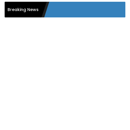
PMPL 
Breaking News
secar